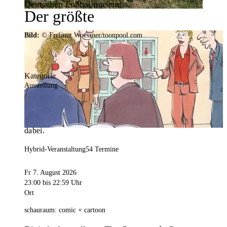
Deutschen Fußballmuseums.
Der größte
Veranstaltungskalender der
Bild:
© Freimut Woessner/toonpool.com
Region
Kategorie
Ausstellung
Mit weit über 4.000 Terminen ist der
Veranstaltungskalender der Stadt Dortmund der
umfangreichste der Region. Hier ist für alle was
dabei.
Hybrid-Veranstaltung
54 Termine
Fr 7. August 2026
23:00
bis 22:59 Uhr
Ort
schauraum: comic + cartoon