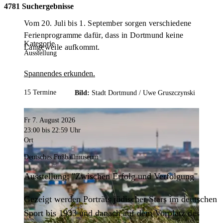
4781 Suchergebnisse
Vom 20. Juli bis 1. September sorgen verschiedene
Ferienprogramme dafür, dass in Dortmund keine
Kategorie
Langeweile aufkommt.
Ausstellung
Spannendes erkunden.
15 Termine
Bild:
Stadt Dortmund /
Uwe Gruszczynski
Fr 7. August 2026
23:00
bis 22:59 Uhr
Ort
Deutsches Fußballmuseum
Ausstellung: "Zwischen Erfolg und Verfolgung"
Gezeigt werden Porträts jüdischer Stars im deutschen
Sport bis 1933 und danach auf dem Vorplatz des