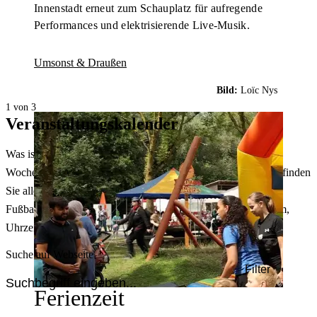
Innenstadt erneut zum Schauplatz für aufregende
Performances und elektrisierende Live-Musik.
Umsonst & Draußen
Bild:
Loïc Nys
1 von 3
Veranstaltungskalender
Was ist heute in Dortmund los? Welche Konzerte gibt es am
Wochenende? Im größten Veranstaltungskalender Dortmunds finden
Sie alle Events – von der Stadt- oder Museumsführung übers
Fußballspiel bis zum Flohmarkt. Sie können dabei nach Datum,
Uhrzeit, Ort oder Art der Veranstaltung auswählen. Viel Spaß!
Suche auf Webseite
Filter
Ferienzeit