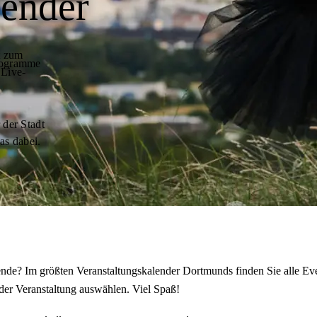
lender
t zum
programme
 Live-
 der Stadt
as dabei.
de? Im größten Veranstaltungskalender Dortmunds finden Sie alle Eve
der Veranstaltung auswählen. Viel Spaß!