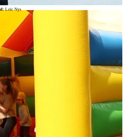
ld:
Loïc Nys