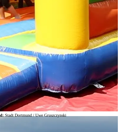
ld:
Stadt Dortmund /
Uwe Gruszczynski