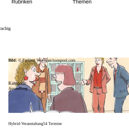
Rubriken
Themen
rachig
Bild:
© Freimut Woessner/toonpool.com
Kategorie
Ausstellung
Hybrid-Veranstaltung
54 Termine