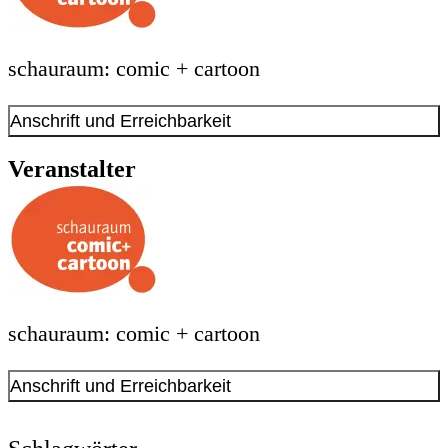
schauraum: comic + cartoon
Anschrift und Erreichbarkeit
Kontakt anzeigen
Veranstalter
Anschrift
Max-von-der-Grün-Platz
7
44137
Dortmund
Der Eintritt ist frei. Angebote, Fragen und Buchungen von
Vermittlungsangeboten via comic@stadtdo.de
schauraum: comic + cartoon
Für Rollstuhlfahrer geeignet
Öffnungszeiten
Anschrift und Erreichbarkeit
Kontakt anzeigen
Montag
Anschrift