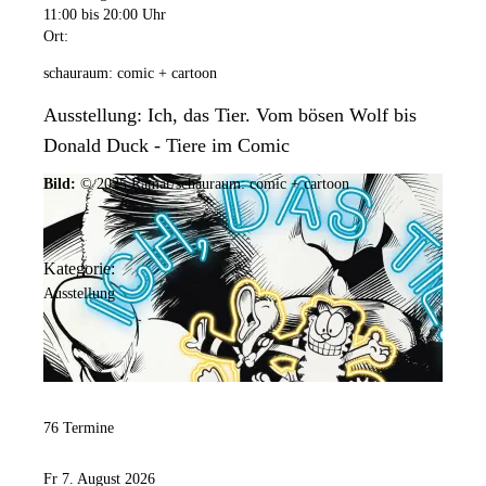
Freitag
11:00
bis 20:00 Uhr
geschlossen: Neujahr, Heiligabend, 1. Weihnachtstag, Silvester
11:00 Uhr
bis
20:00 Uhr
Ort:
Samstag
schauraum: comic + cartoon
11:00 Uhr
bis
18:00 Uhr
Ausstellung: Ich, das Tier. Vom bösen Wolf bis
Sonntag
Donald Duck - Tiere im Comic
11:00 Uhr
bis
18:00 Uhr
Bild:
© 2025 Ramar/schauraum: comic + cartoon
Feiertage
(Öffnungszeiten wie sonntags)
geöffnet: Karfreitag, Ostersonntag, Ostermontag, 1. Mai, Christi
Himmelfahrt, Pfingstsonntag, Pfingstmontag, Fronleichnam, 3.
Kategorie:
Oktober, Allerheiligen, 2. Weihnachtstag
Ausstellung
geschlossen: Neujahr, Heiligabend, 1. Weihnachtstag, Silvester
76 Termine
Fr 7. August 2026