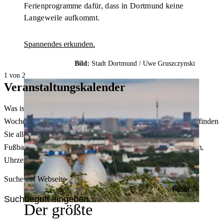
Ferienprogramme dafür, dass in Dortmund keine
Langeweile aufkommt.
Spannendes erkunden.
Bild:
Stadt Dortmund /
Uwe Gruszczynski
1 von 2
Veranstaltungskalender
Was ist heute in Dortmund los? Welche Konzerte gibt es am
Wochenende? Im größten Veranstaltungskalender Dortmunds finden
Sie alle Events – von der Stadt- oder Museumsführung übers
Fußballspiel bis zum Flohmarkt. Sie können dabei nach Datum,
Uhrzeit, Ort oder Art der Veranstaltung auswählen. Viel Spaß!
Suche auf Webseite
Filter
Der größte