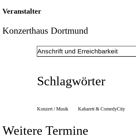
Veranstalter
Konzerthaus Dortmund
Anschrift und Erreichbarkeit
Kontakt
Telefonnummer
+49 231 22696200
Schlagwörter
E-Mail-Adresse
info@konzerthaus-dortmund.de
www.konzerthaus-dortmund.de
Anschrift
Brückstr.
21
Konzert / Musik
Kabarett & Comedy
City
44135
Dortmund
Weitere Termine