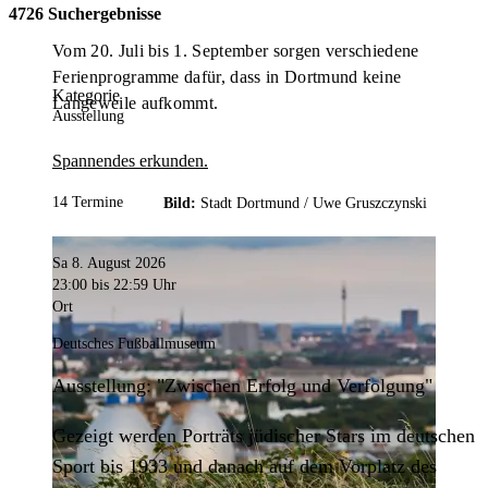
4726 Suchergebnisse
Vom 20. Juli bis 1. September sorgen verschiedene
Ferienprogramme dafür, dass in Dortmund keine
Kategorie
Langeweile aufkommt.
Ausstellung
Spannendes erkunden.
14 Termine
Bild:
Stadt Dortmund /
Uwe Gruszczynski
Sa 8. August 2026
23:00
bis 22:59 Uhr
Ort
Deutsches Fußballmuseum
Ausstellung: "Zwischen Erfolg und Verfolgung"
Gezeigt werden Porträts jüdischer Stars im deutschen
Sport bis 1933 und danach auf dem Vorplatz des