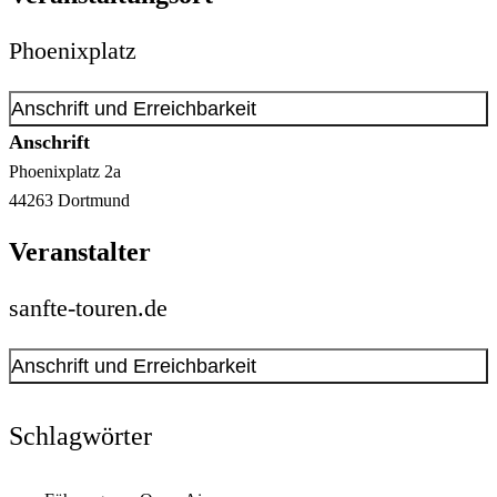
Phoenixplatz
Anschrift und Erreichbarkeit
Anschrift
Phoenixplatz
2a
44263
Dortmund
Veranstalter
sanfte-touren.de
Anschrift und Erreichbarkeit
Kontakt anzeigen
Anschrift
Schlagwörter
Alter Mühlenweg
63-65
44139
Dortmund