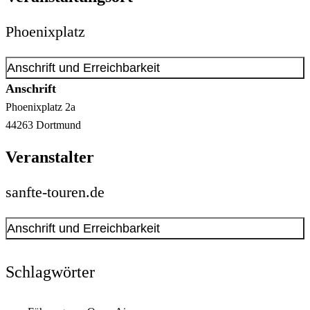
Phoenixplatz
Anschrift und Erreichbarkeit
Anschrift
Phoenixplatz
2a
44263
Dortmund
Veranstalter
sanfte-touren.de
Anschrift und Erreichbarkeit
Kontakt anzeigen
Anschrift
Schlagwörter
Alter Mühlenweg
63-65
44139
Dortmund