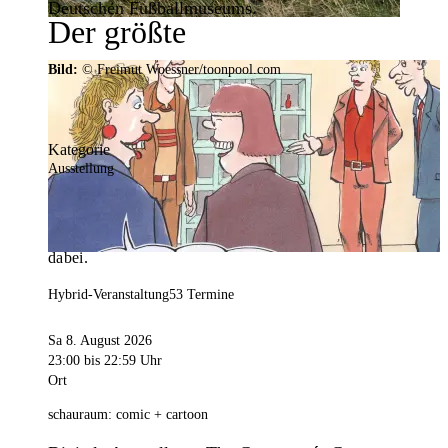
Deutschen Fußballmuseums.
Der größte
Veranstaltungskalender der
Bild:
© Freimut Woessner/toonpool.com
Region
Kategorie
Ausstellung
Mit weit über 4.000 Terminen ist der
Veranstaltungskalender der Stadt Dortmund der
umfangreichste der Region. Hier ist für alle was
dabei.
Hybrid-Veranstaltung
53 Termine
Sa 8. August 2026
23:00
bis 22:59 Uhr
Ort
schauraum: comic + cartoon