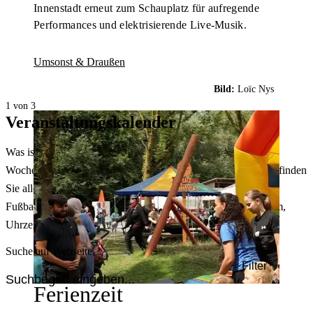
Innenstadt erneut zum Schauplatz für aufregende
Performances und elektrisierende Live-Musik.
Umsonst & Draußen
Bild:
Loïc Nys
1 von 3
Veranstaltungskalender
Was ist heute in Dortmund los? Welche Konzerte gibt es am
Wochenende? Im größten Veranstaltungskalender Dortmunds finden
Sie alle Events – von der Stadt- oder Museumsführung übers
Fußballspiel bis zum Flohmarkt. Sie können dabei nach Datum,
Uhrzeit, Ort oder Art der Veranstaltung auswählen. Viel Spaß!
Suche auf Webseite
Filter
Ferienzeit