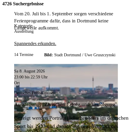
4726 Suchergebnisse
Vom 20. Juli bis 1. September sorgen verschiedene
Ferienprogramme dafür, dass in Dortmund keine
Kategorie
Langeweile aufkommt.
Ausstellung
Spannendes erkunden.
14 Termine
Bild:
Stadt Dortmund /
Uwe Gruszczynski
Sa 8. August 2026
23:00
bis 22:59 Uhr
Ort
Deutsches Fußballmuseum
Ausstellung: "Zwischen Erfolg und Verfolgung"
Gezeigt werden Porträts jüdischer Stars im deutschen
Sport bis 1933 und danach auf dem Vorplatz des