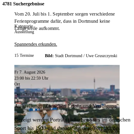
4781 Suchergebnisse
Vom 20. Juli bis 1. September sorgen verschiedene
Ferienprogramme dafür, dass in Dortmund keine
Kategorie
Langeweile aufkommt.
Ausstellung
Spannendes erkunden.
15 Termine
Bild:
Stadt Dortmund /
Uwe Gruszczynski
Fr 7. August 2026
23:00
bis 22:59 Uhr
Ort
Deutsches Fußballmuseum
Ausstellung: "Zwischen Erfolg und Verfolgung"
Gezeigt werden Porträts jüdischer Stars im deutschen
Sport bis 1933 und danach auf dem Vorplatz des