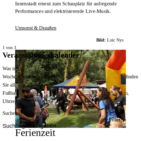
Innenstadt erneut zum Schauplatz für aufregende
Performances und elektrisierende Live-Musik.
Umsonst & Draußen
Bild:
Loïc Nys
1 von 3
Veranstaltungskalender
Was ist heute in Dortmund los? Welche Konzerte gibt es am
Wochenende? Im größten Veranstaltungskalender Dortmunds finden
Sie alle Events – von der Stadt- oder Museumsführung übers
Fußballspiel bis zum Flohmarkt. Sie können dabei nach Datum,
Uhrzeit, Ort oder Art der Veranstaltung auswählen. Viel Spaß!
Suche auf Webseite
Filter
Ferienzeit