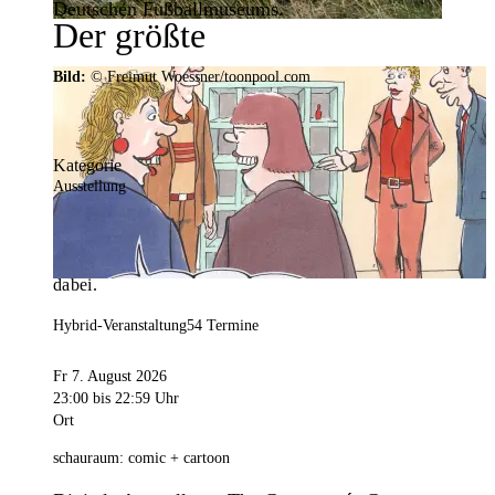
Deutschen Fußballmuseums.
Der größte
Veranstaltungskalender der
Bild:
© Freimut Woessner/toonpool.com
Region
Kategorie
Ausstellung
Mit weit über 4.000 Terminen ist der
Veranstaltungskalender der Stadt Dortmund der
umfangreichste der Region. Hier ist für alle was
dabei.
Hybrid-Veranstaltung
54 Termine
Fr 7. August 2026
23:00
bis 22:59 Uhr
Ort
schauraum: comic + cartoon