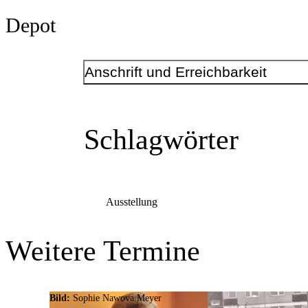
Depot
Anschrift und Erreichbarkeit
Kontakt
Telefonnummer
+49 231 900806
Schlagwörter
E-Mail-Adresse
depot@depotdortmund.de
Depot e.V.
Anschrift
Immermannstr.
29
Ausstellung
44147
Dortmund
Weitere Termine
Bild:
Sophie Nawova Meyer