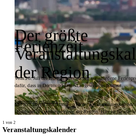
Der größte
Ferienzeit
Veranstaltungska
der Region
Vom 20. Juli bis 1. September sorgen verschiedene Ferien
dafür, dass in Dortmund keine Langeweile aufkommt.
Spannendes erkunden.
Mit weit über 4.000 Terminen ist der Veranstaltungskalender
Dortmund der umfangreichste der Region. Hier ist für alle w
1 von 2
Veranstaltungskalender