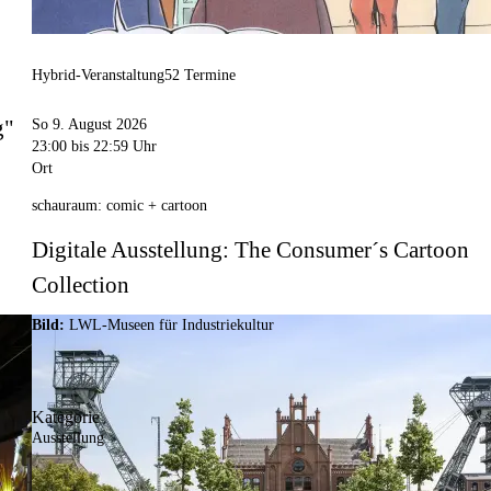
Hybrid-Veranstaltung
52 Termine
g"
So 9. August 2026
23:00
bis 22:59 Uhr
Ort
schauraum: comic + cartoon
Digitale Ausstellung: The Consumer´s Cartoon
Collection
Bild:
LWL-Museen für Industriekultur
Kategorie
Ausstellung