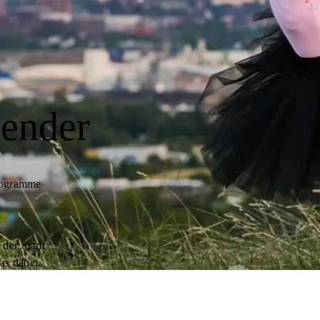
lender
programme
 der Stadt
as dabei.