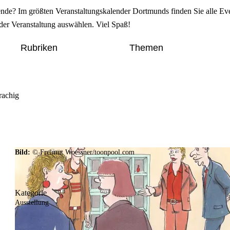
de? Im größten Veranstaltungskalender Dortmunds finden Sie alle Eve
der Veranstaltung auswählen. Viel Spaß!
Rubriken
Themen
rachig
Bild:
© Freimut Woessner/toonpool.com
Kategorie
Ausstellung