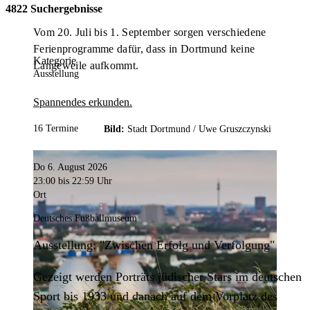
4822 Suchergebnisse
Vom 20. Juli bis 1. September sorgen verschiedene
Ferienprogramme dafür, dass in Dortmund keine
Kategorie
Langeweile aufkommt.
Ausstellung
Spannendes erkunden.
16 Termine
Bild:
Stadt Dortmund /
Uwe Gruszczynski
Do 6. August 2026
23:00
bis 22:59 Uhr
Ort
Deutsches Fußballmuseum
Ausstellung: "Zwischen Erfolg und Verfolgung"
Gezeigt werden Porträts jüdischer Stars im deutschen
Sport bis 1933 und danach auf dem Vorplatz des