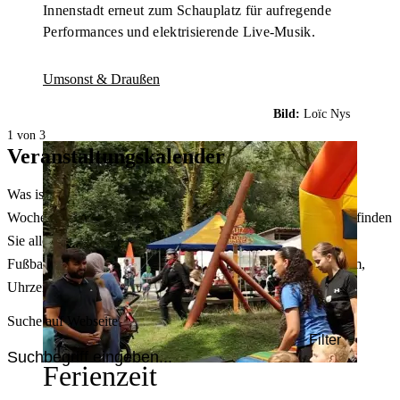
Innenstadt erneut zum Schauplatz für aufregende
Performances und elektrisierende Live-Musik.
Umsonst & Draußen
Bild:
Loïc Nys
1 von 3
Veranstaltungskalender
Was ist heute in Dortmund los? Welche Konzerte gibt es am
Wochenende? Im größten Veranstaltungskalender Dortmunds finden
Sie alle Events – von der Stadt- oder Museumsführung übers
Fußballspiel bis zum Flohmarkt. Sie können dabei nach Datum,
Uhrzeit, Ort oder Art der Veranstaltung auswählen. Viel Spaß!
Suche auf Webseite
Filter
Ferienzeit