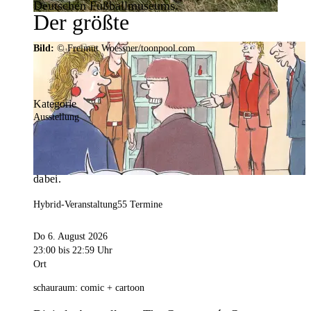
Deutschen Fußballmuseums.
Der größte
Veranstaltungskalender der
Bild:
© Freimut Woessner/toonpool.com
Region
Kategorie
Ausstellung
Mit weit über 4.000 Terminen ist der
Veranstaltungskalender der Stadt Dortmund der
umfangreichste der Region. Hier ist für alle was
dabei.
Hybrid-Veranstaltung
55 Termine
Do 6. August 2026
23:00
bis 22:59 Uhr
Ort
schauraum: comic + cartoon