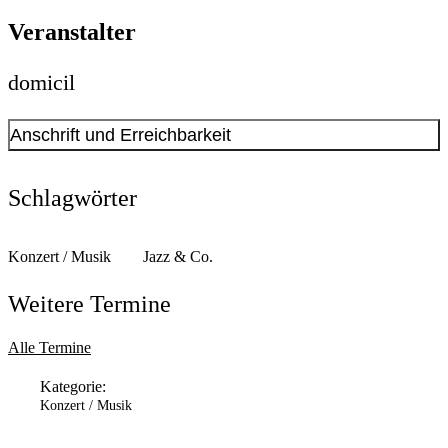
Veranstalter
domicil
Anschrift und Erreichbarkeit
Kontakt anzeigen
Anschrift
Schlagwörter
Hansastr.
7-11
44137
Dortmund
Konzert / Musik
Jazz & Co.
Weitere Termine
Alle Termine
Kategorie:
Konzert / Musik