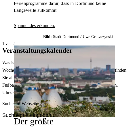
Ferienprogramme dafür, dass in Dortmund keine
Langeweile aufkommt.
Spannendes erkunden.
Bild:
Stadt Dortmund /
Uwe Gruszczynski
1 von 2
Veranstaltungskalender
Was ist heute in Dortmund los? Welche Konzerte gibt es am
Wochenende? Im größten Veranstaltungskalender Dortmunds finden
Sie alle Events – von der Stadt- oder Museumsführung übers
Fußballspiel bis zum Flohmarkt. Sie können dabei nach Datum,
Uhrzeit, Ort oder Art der Veranstaltung auswählen. Viel Spaß!
Suche auf Webseite
Filter
Der größte