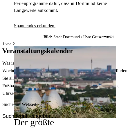
Ferienprogramme dafür, dass in Dortmund keine
Langeweile aufkommt.
Spannendes erkunden.
Bild:
Stadt Dortmund /
Uwe Gruszczynski
1 von 2
Veranstaltungskalender
Was ist heute in Dortmund los? Welche Konzerte gibt es am
Wochenende? Im größten Veranstaltungskalender Dortmunds finden
Sie alle Events – von der Stadt- oder Museumsführung übers
Fußballspiel bis zum Flohmarkt. Sie können dabei nach Datum,
Uhrzeit, Ort oder Art der Veranstaltung auswählen. Viel Spaß!
Suche auf Webseite
Filter
Der größte