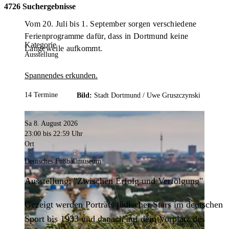
4726 Suchergebnisse
Vom 20. Juli bis 1. September sorgen verschiedene
Ferienprogramme dafür, dass in Dortmund keine
Kategorie
Langeweile aufkommt.
Ausstellung
Spannendes erkunden.
14 Termine
Bild:
Stadt Dortmund /
Uwe Gruszczynski
Sa 8. August 2026
23:00
bis 22:59 Uhr
Ort
Deutsches Fußballmuseum
Ausstellung: "Zwischen Erfolg und Verfolgung"
Gezeigt werden Porträts jüdischer Stars im deutschen
Sport bis 1933 und danach auf dem Vorplatz des