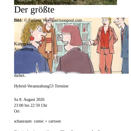
Deutschen Fußballmuseums.
Der größte
Veranstaltungskalender der
Bild:
© Freimut Woessner/toonpool.com
Region
Kategorie
Ausstellung
Mit weit über 4.000 Terminen ist der
Veranstaltungskalender der Stadt Dortmund der
umfangreichste der Region. Hier ist für alle was
dabei.
Hybrid-Veranstaltung
53 Termine
Sa 8. August 2026
23:00
bis 22:59 Uhr
Ort
schauraum: comic + cartoon