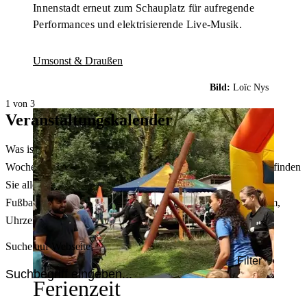
Innenstadt erneut zum Schauplatz für aufregende
Performances und elektrisierende Live-Musik.
Umsonst & Draußen
Bild:
Loïc Nys
1 von 3
Veranstaltungskalender
Was ist heute in Dortmund los? Welche Konzerte gibt es am
Wochenende? Im größten Veranstaltungskalender Dortmunds finden
Sie alle Events – von der Stadt- oder Museumsführung übers
Fußballspiel bis zum Flohmarkt. Sie können dabei nach Datum,
Uhrzeit, Ort oder Art der Veranstaltung auswählen. Viel Spaß!
Suche auf Webseite
Filter
Ferienzeit