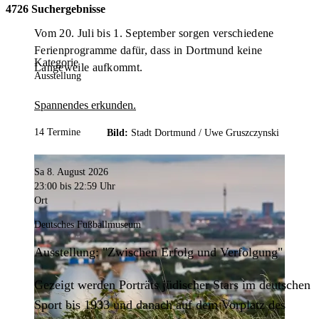
4726 Suchergebnisse
Vom 20. Juli bis 1. September sorgen verschiedene
Ferienprogramme dafür, dass in Dortmund keine
Kategorie
Langeweile aufkommt.
Ausstellung
Spannendes erkunden.
14 Termine
Bild:
Stadt Dortmund /
Uwe Gruszczynski
Sa 8. August 2026
23:00
bis 22:59 Uhr
Ort
Deutsches Fußballmuseum
Ausstellung: "Zwischen Erfolg und Verfolgung"
Gezeigt werden Porträts jüdischer Stars im deutschen
Sport bis 1933 und danach auf dem Vorplatz des