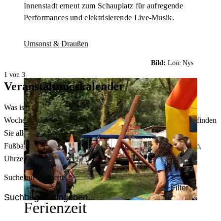
Innenstadt erneut zum Schauplatz für aufregende
Performances und elektrisierende Live-Musik.
Umsonst & Draußen
Bild:
Loïc Nys
1 von 3
Veranstaltungskalender
Was ist heute in Dortmund los? Welche Konzerte gibt es am
Wochenende? Im größten Veranstaltungskalender Dortmunds finden
Sie alle Events – von der Stadt- oder Museumsführung übers
Fußballspiel bis zum Flohmarkt. Sie können dabei nach Datum,
Uhrzeit, Ort oder Art der Veranstaltung auswählen. Viel Spaß!
Suche auf Webseite
Filter
Ferienzeit