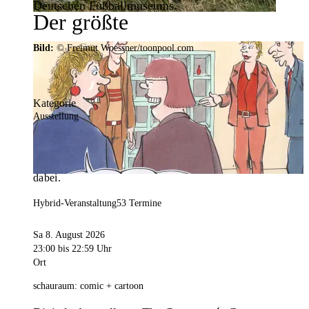
Deutschen Fußballmuseums.
Der größte
Veranstaltungskalender der
Bild:
© Freimut Woessner/toonpool.com
Region
Kategorie
Ausstellung
Mit weit über 4.000 Terminen ist der
Veranstaltungskalender der Stadt Dortmund der
umfangreichste der Region. Hier ist für alle was
dabei.
Hybrid-Veranstaltung
53 Termine
Sa 8. August 2026
23:00
bis 22:59 Uhr
Ort
schauraum: comic + cartoon