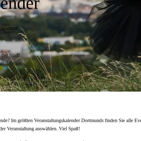
lender
t zum
programme
 Live-
 der Stadt
as dabei.
de? Im größten Veranstaltungskalender Dortmunds finden Sie alle Eve
der Veranstaltung auswählen. Viel Spaß!