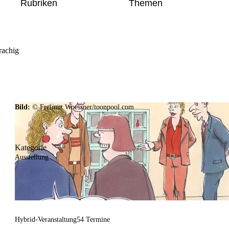
Rubriken
Themen
rachig
Bild:
© Freimut Woessner/toonpool.com
Kategorie
Ausstellung
Hybrid-Veranstaltung
54 Termine