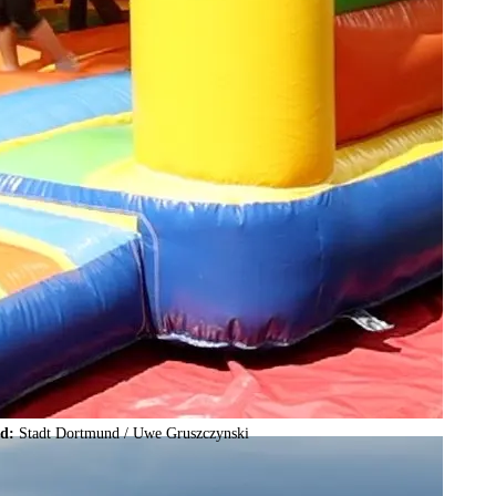
ld:
Stadt Dortmund /
Uwe Gruszczynski