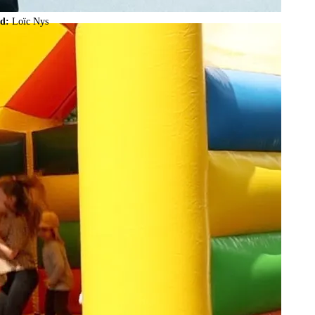
ld:
Loïc Nys