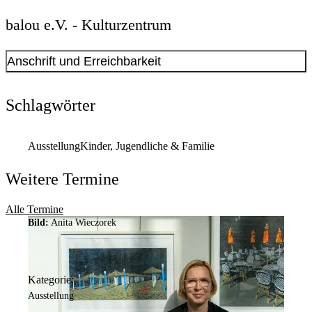
balou e.V. - Kulturzentrum
Anschrift und Erreichbarkeit
Kontakt anzeigen
Anschrift
Schlagwörter
Oberdorfstr.
23
44309
Dortmund
Ausstellung
Kinder, Jugendliche & Familie
Weitere Termine
Alle Termine
Bild:
Anita Wieczorek
Kategorie:
Ausstellung