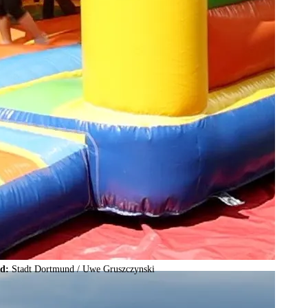
ld:
Stadt Dortmund /
Uwe Gruszczynski