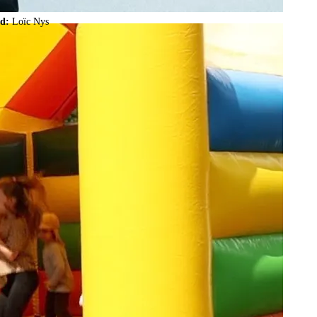
ld:
Loïc Nys