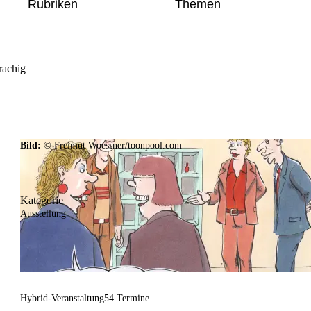
Rubriken
Themen
rachig
Bild:
© Freimut Woessner/toonpool.com
Kategorie
Ausstellung
Hybrid-Veranstaltung
54 Termine