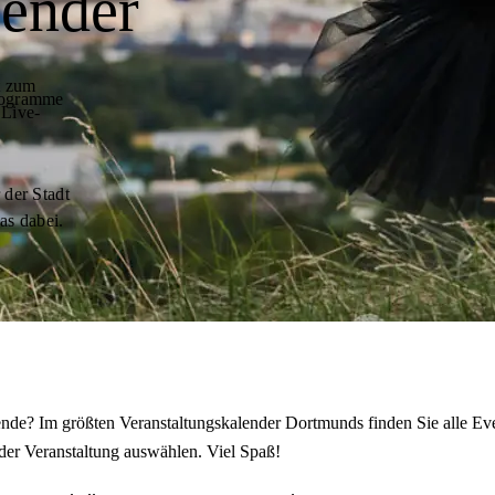
lender
t zum
programme
 Live-
 der Stadt
as dabei.
de? Im größten Veranstaltungskalender Dortmunds finden Sie alle Eve
der Veranstaltung auswählen. Viel Spaß!