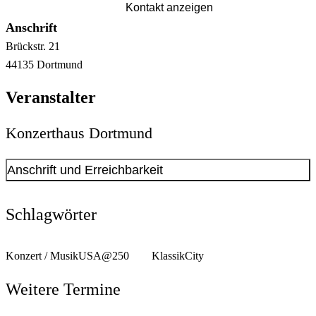
Kontakt anzeigen
Anschrift
Brückstr.
21
44135
Dortmund
Veranstalter
Konzerthaus Dortmund
Anschrift und Erreichbarkeit
Kontakt anzeigen
Anschrift
Schlagwörter
Brückstr.
21
44135
Dortmund
Konzert / Musik
USA@250
Klassik
City
Weitere Termine