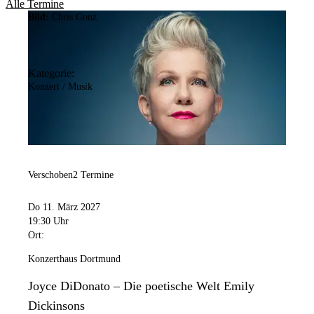
Alle Termine
Bild:
Chris Gonz
Kategorie:
Konzert / Musik
Verschoben
2 Termine
Do 11. März 2027
19:30 Uhr
Ort:
Konzerthaus Dortmund
Joyce DiDonato – Die poetische Welt Emily
Dickinsons