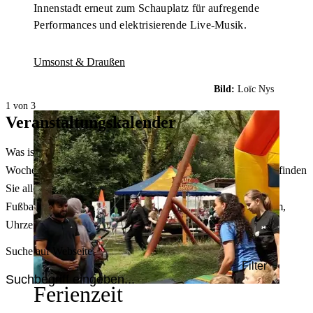
Innenstadt erneut zum Schauplatz für aufregende
Performances und elektrisierende Live-Musik.
Umsonst & Draußen
Bild:
Loïc Nys
1 von 3
Veranstaltungskalender
Was ist heute in Dortmund los? Welche Konzerte gibt es am
Wochenende? Im größten Veranstaltungskalender Dortmunds finden
Sie alle Events – von der Stadt- oder Museumsführung übers
Fußballspiel bis zum Flohmarkt. Sie können dabei nach Datum,
Uhrzeit, Ort oder Art der Veranstaltung auswählen. Viel Spaß!
Suche auf Webseite
Filter
Ferienzeit