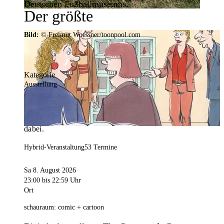
Deutschen Fußballmuseums.
Der größte
Veranstaltungskalender der
Bild:
© Freimut Woessner/toonpool.com
Region
Kategorie
Ausstellung
Mit weit über 4.000 Terminen ist der
Veranstaltungskalender der Stadt Dortmund der
umfangreichste der Region. Hier ist für alle was
dabei.
Hybrid-Veranstaltung
53 Termine
Sa 8. August 2026
23:00
bis 22:59 Uhr
Ort
schauraum: comic + cartoon