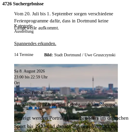
4726 Suchergebnisse
Vom 20. Juli bis 1. September sorgen verschiedene
Ferienprogramme dafür, dass in Dortmund keine
Kategorie
Langeweile aufkommt.
Ausstellung
Spannendes erkunden.
14 Termine
Bild:
Stadt Dortmund /
Uwe Gruszczynski
Sa 8. August 2026
23:00
bis 22:59 Uhr
Ort
Deutsches Fußballmuseum
Ausstellung: "Zwischen Erfolg und Verfolgung"
Gezeigt werden Porträts jüdischer Stars im deutschen
Sport bis 1933 und danach auf dem Vorplatz des