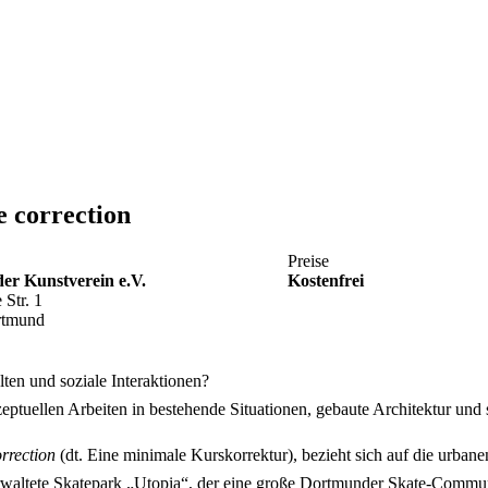
e correction
Preise
r Kunstverein e.V.
Kostenfrei
 Str. 1
rtmund
n und soziale Interaktionen?
nzeptuellen Arbeiten in bestehende Situationen, gebaute Architektur u
rrection
(dt. Eine minimale Kurskorrektur), bezieht sich auf die urba
tverwaltete Skatepark „Utopia“, der eine große Dortmunder Skate-Commu