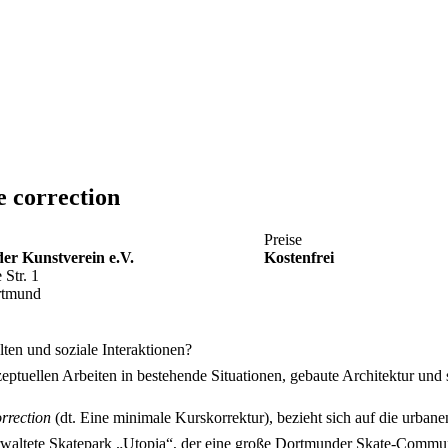
e correction
Preise
r Kunstverein e.V.
Kostenfrei
 Str. 1
rtmund
n und soziale Interaktionen?
nzeptuellen Arbeiten in bestehende Situationen, gebaute Architektur u
rrection
(dt. Eine minimale Kurskorrektur), bezieht sich auf die urba
tverwaltete Skatepark „Utopia“, der eine große Dortmunder Skate-Commu