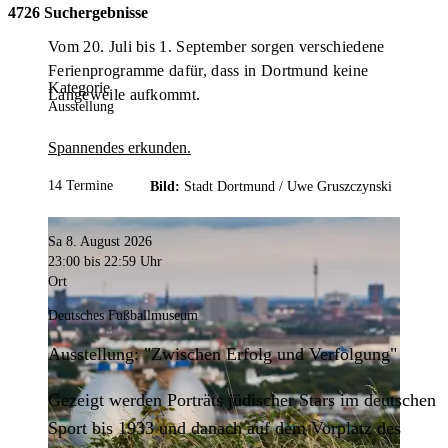
4726 Suchergebnisse
Vom 20. Juli bis 1. September sorgen verschiedene
Ferienprogramme dafür, dass in Dortmund keine
Kategorie
Langeweile aufkommt.
Ausstellung
Spannendes erkunden.
14 Termine
Bild:
Stadt Dortmund /
Uwe Gruszczynski
Sa 8. August 2026
23:00
bis 22:59 Uhr
Ort
Deutsches Fußballmuseum
Ausstellung: "Zwischen Erfolg und Verfolgung"
Gezeigt werden Porträts jüdischer Stars im deutschen
Sport bis 1933 und danach auf dem Vorplatz des