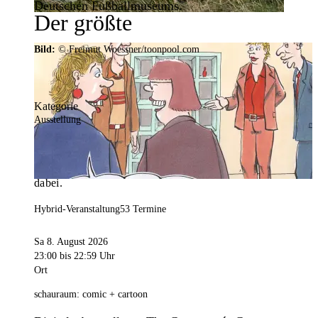
Deutschen Fußballmuseums.
Der größte
Veranstaltungskalender der
Bild:
© Freimut Woessner/toonpool.com
Region
Kategorie
Ausstellung
Mit weit über 4.000 Terminen ist der
Veranstaltungskalender der Stadt Dortmund der
umfangreichste der Region. Hier ist für alle was
dabei.
Hybrid-Veranstaltung
53 Termine
Sa 8. August 2026
23:00
bis 22:59 Uhr
Ort
schauraum: comic + cartoon