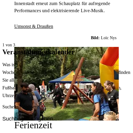
Innenstadt erneut zum Schauplatz für aufregende
Performances und elektrisierende Live-Musik.
Umsonst & Draußen
Bild:
Loïc Nys
1 von 3
Veranstaltungskalender
Was ist heute in Dortmund los? Welche Konzerte gibt es am
Wochenende? Im größten Veranstaltungskalender Dortmunds finden
Sie alle Events – von der Stadt- oder Museumsführung übers
Fußballspiel bis zum Flohmarkt. Sie können dabei nach Datum,
Uhrzeit, Ort oder Art der Veranstaltung auswählen. Viel Spaß!
Suche auf Webseite
Filter
Ferienzeit