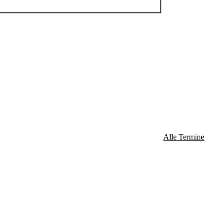
3:00 Uhr
bis
19:00 Uhr
3:00 Uhr
bis
17:00 Uhr
3:00 Uhr
bis
17:00 Uhr
Alle Termine