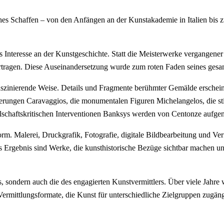
hes Schaffen – von den Anfängen an der Kunstakademie in Italien bis zu 
Interesse an der Kunstgeschichte. Statt die Meisterwerke vergangener J
bertragen. Diese Auseinandersetzung wurde zum roten Faden seines gesa
aszinierende Weise. Details und Fragmente berühmter Gemälde ersch
ierungen Caravaggios, die monumentalen Figuren Michelangelos, die st
ellschaftskritischen Interventionen Banksys werden von Centonze aufge
rm. Malerei, Druckgrafik, Fotografie, digitale Bildbearbeitung und Ver
Das Ergebnis sind Werke, die kunsthistorische Bezüge sichtbar machen u
s, sondern auch die des engagierten Kunstvermittlers. Über viele Jahre
Vermittlungsformate, die Kunst für unterschiedliche Zielgruppen zug