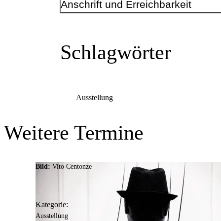
Anschrift und Erreichbarkeit
Kontakt
Telefonnummer
+49 231 50-16866
Schlagwörter
E-Mail-Adresse
bibliothek.brackel@stadtdo.de
Ausstellung
Weitere Termine
Anschrift
Oberdorfstr.
23
Bild:
Vito Centonze
44309
Dortmund
Kategorie:
Ausstellung