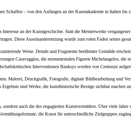
hes Schaffen – von den Anfängen an der Kunstakademie in Italien bis zu 
Interesse an der Kunstgeschichte. Statt die Meisterwerke vergangener J
bertragen. Diese Auseinandersetzung wurde zum roten Faden seines gesa
aszinierende Weise. Details und Fragmente berühmter Gemälde ersch
ierungen Caravaggios, die monumentalen Figuren Michelangelos, die st
ellschaftskritischen Interventionen Banksys werden von Centonze aufge
rm. Malerei, Druckgrafik, Fotografie, digitale Bildbearbeitung und Ver
Das Ergebnis sind Werke, die kunsthistorische Bezüge sichtbar machen u
s, sondern auch die des engagierten Kunstvermittlers. Über viele Jahre
Vermittlungsformate, die Kunst für unterschiedliche Zielgruppen zug