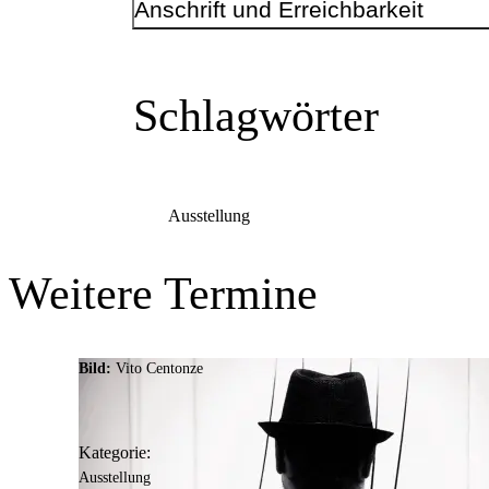
Anschrift und Erreichbarkeit
Kontakt
Telefonnummer
+49 231 50-16866
Schlagwörter
E-Mail-Adresse
bibliothek.brackel@stadtdo.de
Ausstellung
Weitere Termine
Anschrift
Oberdorfstr.
23
Bild:
Vito Centonze
44309
Dortmund
Kategorie:
Ausstellung