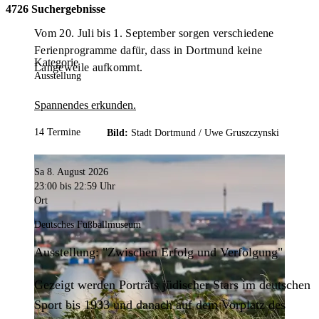
4726 Suchergebnisse
Vom 20. Juli bis 1. September sorgen verschiedene
Ferienprogramme dafür, dass in Dortmund keine
Kategorie
Langeweile aufkommt.
Ausstellung
Spannendes erkunden.
14 Termine
Bild:
Stadt Dortmund /
Uwe Gruszczynski
Sa 8. August 2026
23:00
bis 22:59 Uhr
Ort
Deutsches Fußballmuseum
Ausstellung: "Zwischen Erfolg und Verfolgung"
Gezeigt werden Porträts jüdischer Stars im deutschen
Sport bis 1933 und danach auf dem Vorplatz des