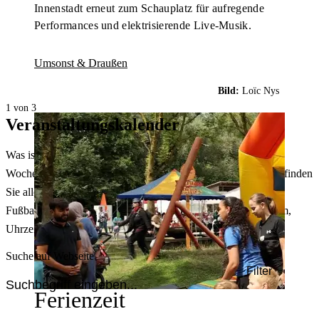
Innenstadt erneut zum Schauplatz für aufregende
Performances und elektrisierende Live-Musik.
Umsonst & Draußen
Bild:
Loïc Nys
1 von 3
Veranstaltungskalender
Was ist heute in Dortmund los? Welche Konzerte gibt es am
Wochenende? Im größten Veranstaltungskalender Dortmunds finden
Sie alle Events – von der Stadt- oder Museumsführung übers
Fußballspiel bis zum Flohmarkt. Sie können dabei nach Datum,
Uhrzeit, Ort oder Art der Veranstaltung auswählen. Viel Spaß!
Suche auf Webseite
Filter
Ferienzeit