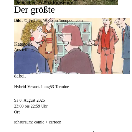
Deutschen Fußballmuseums.
Der größte
Veranstaltungskalender der
Bild:
© Freimut Woessner/toonpool.com
Region
Kategorie
Ausstellung
Mit weit über 4.000 Terminen ist der
Veranstaltungskalender der Stadt Dortmund der
umfangreichste der Region. Hier ist für alle was
dabei.
Hybrid-Veranstaltung
53 Termine
Sa 8. August 2026
23:00
bis 22:59 Uhr
Ort
schauraum: comic + cartoon