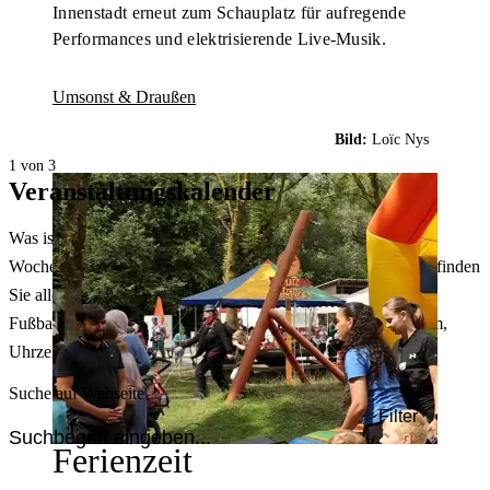
Innenstadt erneut zum Schauplatz für aufregende
Performances und elektrisierende Live-Musik.
Umsonst & Draußen
Bild:
Loïc Nys
1 von 3
Veranstaltungskalender
Was ist heute in Dortmund los? Welche Konzerte gibt es am
Wochenende? Im größten Veranstaltungskalender Dortmunds finden
Sie alle Events – von der Stadt- oder Museumsführung übers
Fußballspiel bis zum Flohmarkt. Sie können dabei nach Datum,
Uhrzeit, Ort oder Art der Veranstaltung auswählen. Viel Spaß!
Suche auf Webseite
Filter
Ferienzeit