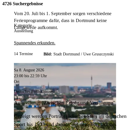
4726 Suchergebnisse
Vom 20. Juli bis 1. September sorgen verschiedene
Ferienprogramme dafür, dass in Dortmund keine
Kategorie
Langeweile aufkommt.
Ausstellung
Spannendes erkunden.
14 Termine
Bild:
Stadt Dortmund /
Uwe Gruszczynski
Sa 8. August 2026
23:00
bis 22:59 Uhr
Ort
Deutsches Fußballmuseum
Ausstellung: "Zwischen Erfolg und Verfolgung"
Gezeigt werden Porträts jüdischer Stars im deutschen
Sport bis 1933 und danach auf dem Vorplatz des