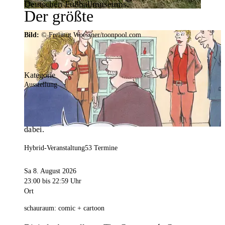
Deutschen Fußballmuseums.
Der größte
Veranstaltungskalender der
Bild:
© Freimut Woessner/toonpool.com
Region
Kategorie
Ausstellung
Mit weit über 4.000 Terminen ist der
Veranstaltungskalender der Stadt Dortmund der
umfangreichste der Region. Hier ist für alle was
dabei.
Hybrid-Veranstaltung
53 Termine
Sa 8. August 2026
23:00
bis 22:59 Uhr
Ort
schauraum: comic + cartoon