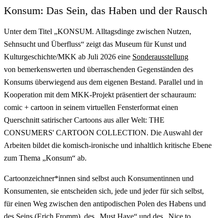
Konsum: Das Sein, das Haben und der Rausch
Unter dem Titel „KONSUM. Alltagsdinge zwischen Nutzen,
Sehnsucht und Überfluss“ zeigt das Museum für Kunst und
Kulturgeschichte/MKK ab Juli 2026 eine
Sonderausstellung
von bemerkenswerten und überraschenden Gegenständen des
Konsums überwiegend aus dem eigenen Bestand. Parallel und in
Kooperation mit dem MKK-Projekt präsentiert der schauraum:
comic + cartoon in seinem virtuellen Fensterformat einen
Querschnitt satirischer Cartoons aus aller Welt: THE
CONSUMERS' CARTOON COLLECTION. Die Auswahl der
Arbeiten bildet die komisch-ironische und inhaltlich kritische Ebene
zum Thema „Konsum“ ab.
Cartoonzeichner*innen sind selbst auch Konsumentinnen und
Konsumenten, sie entscheiden sich, jede und jeder für sich selbst,
für einen Weg zwischen den antipodischen Polen des Habens und
des Seins (Erich Fromm), des „Must Have“ und des „Nice to