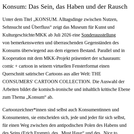
Konsum: Das Sein, das Haben und der Rausch
Unter dem Titel „KONSUM. Alltagsdinge zwischen Nutzen,
Sehnsucht und Überfluss“ zeigt das Museum für Kunst und
Kulturgeschichte/MKK ab Juli 2026 eine
Sonderausstellung
von bemerkenswerten und überraschenden Gegenständen des
Konsums überwiegend aus dem eigenen Bestand. Parallel und in
Kooperation mit dem MKK-Projekt präsentiert der schauraum:
comic + cartoon in seinem virtuellen Fensterformat einen
Querschnitt satirischer Cartoons aus aller Welt: THE
CONSUMERS' CARTOON COLLECTION. Die Auswahl der
Arbeiten bildet die komisch-ironische und inhaltlich kritische Ebene
zum Thema „Konsum“ ab.
Cartoonzeichner*innen sind selbst auch Konsumentinnen und
Konsumenten, sie entscheiden sich, jede und jeder für sich selbst,
für einen Weg zwischen den antipodischen Polen des Habens und
des Seins (Erich Fromm), des „Must Have“ und des „Nice to