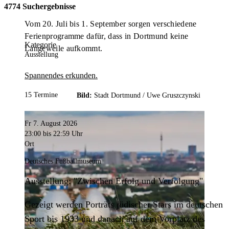
4774 Suchergebnisse
Vom 20. Juli bis 1. September sorgen verschiedene
Ferienprogramme dafür, dass in Dortmund keine
Kategorie
Langeweile aufkommt.
Ausstellung
Spannendes erkunden.
15 Termine
Bild:
Stadt Dortmund /
Uwe Gruszczynski
Fr 7. August 2026
23:00
bis 22:59 Uhr
Ort
Deutsches Fußballmuseum
Ausstellung: "Zwischen Erfolg und Verfolgung"
Gezeigt werden Porträts jüdischer Stars im deutschen
Sport bis 1933 und danach auf dem Vorplatz des