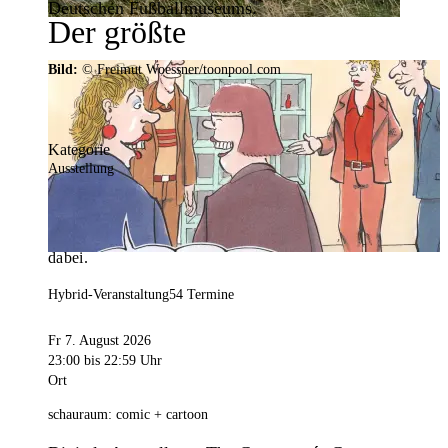
Deutschen Fußballmuseums.
Der größte
Veranstaltungskalender der
Bild:
© Freimut Woessner/toonpool.com
Region
Kategorie
Ausstellung
Mit weit über 4.000 Terminen ist der
Veranstaltungskalender der Stadt Dortmund der
umfangreichste der Region. Hier ist für alle was
dabei.
Hybrid-Veranstaltung
54 Termine
Fr 7. August 2026
23:00
bis 22:59 Uhr
Ort
schauraum: comic + cartoon