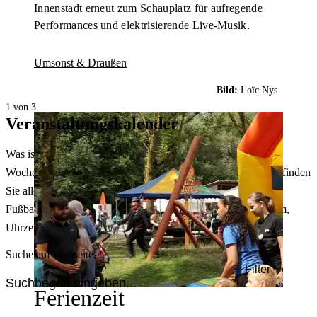
Innenstadt erneut zum Schauplatz für aufregende
Performances und elektrisierende Live-Musik.
Umsonst & Draußen
Bild:
Loïc Nys
1 von 3
Veranstaltungskalender
Was ist heute in Dortmund los? Welche Konzerte gibt es am
Wochenende? Im größten Veranstaltungskalender Dortmunds finden
Sie alle Events – von der Stadt- oder Museumsführung übers
Fußballspiel bis zum Flohmarkt. Sie können dabei nach Datum,
Uhrzeit, Ort oder Art der Veranstaltung auswählen. Viel Spaß!
Suche auf Webseite
Filter
Ferienzeit