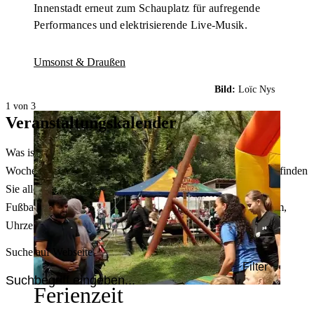
Innenstadt erneut zum Schauplatz für aufregende
Performances und elektrisierende Live-Musik.
Umsonst & Draußen
Bild:
Loïc Nys
1 von 3
Veranstaltungskalender
Was ist heute in Dortmund los? Welche Konzerte gibt es am
Wochenende? Im größten Veranstaltungskalender Dortmunds finden
Sie alle Events – von der Stadt- oder Museumsführung übers
Fußballspiel bis zum Flohmarkt. Sie können dabei nach Datum,
Uhrzeit, Ort oder Art der Veranstaltung auswählen. Viel Spaß!
Suche auf Webseite
Filter
Ferienzeit