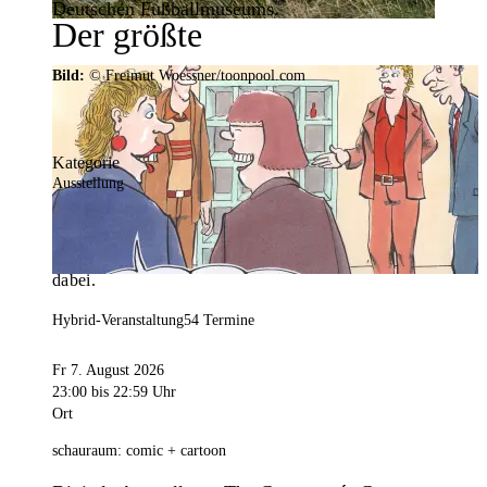
Deutschen Fußballmuseums.
Der größte
Veranstaltungskalender der
Bild:
© Freimut Woessner/toonpool.com
Region
Kategorie
Ausstellung
Mit weit über 4.000 Terminen ist der
Veranstaltungskalender der Stadt Dortmund der
umfangreichste der Region. Hier ist für alle was
dabei.
Hybrid-Veranstaltung
54 Termine
Fr 7. August 2026
23:00
bis 22:59 Uhr
Ort
schauraum: comic + cartoon