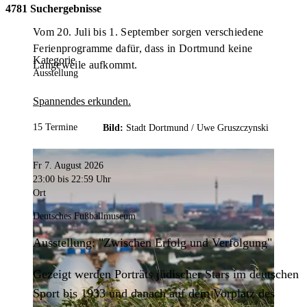
4781 Suchergebnisse
Vom 20. Juli bis 1. September sorgen verschiedene
Ferienprogramme dafür, dass in Dortmund keine
Kategorie
Langeweile aufkommt.
Ausstellung
Spannendes erkunden.
15 Termine
Bild:
Stadt Dortmund /
Uwe Gruszczynski
Fr 7. August 2026
23:00
bis 22:59 Uhr
Ort
Deutsches Fußballmuseum
Ausstellung: "Zwischen Erfolg und Verfolgung"
Gezeigt werden Porträts jüdischer Stars im deutschen
Sport bis 1933 und danach auf dem Vorplatz des