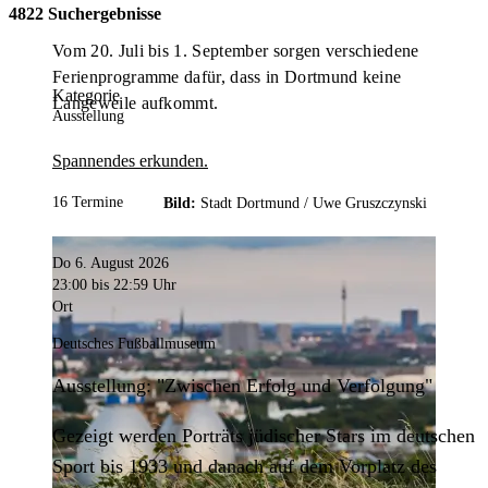
4822 Suchergebnisse
Vom 20. Juli bis 1. September sorgen verschiedene
Ferienprogramme dafür, dass in Dortmund keine
Kategorie
Langeweile aufkommt.
Ausstellung
Spannendes erkunden.
16 Termine
Bild:
Stadt Dortmund /
Uwe Gruszczynski
Do 6. August 2026
23:00
bis 22:59 Uhr
Ort
Deutsches Fußballmuseum
Ausstellung: "Zwischen Erfolg und Verfolgung"
Gezeigt werden Porträts jüdischer Stars im deutschen
Sport bis 1933 und danach auf dem Vorplatz des