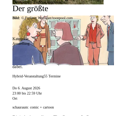
Deutschen Fußballmuseums.
Der größte
Veranstaltungskalender der
Bild:
© Freimut Woessner/toonpool.com
Region
Kategorie
Ausstellung
Mit weit über 4.000 Terminen ist der
Veranstaltungskalender der Stadt Dortmund der
umfangreichste der Region. Hier ist für alle was
dabei.
Hybrid-Veranstaltung
55 Termine
Do 6. August 2026
23:00
bis 22:59 Uhr
Ort
schauraum: comic + cartoon