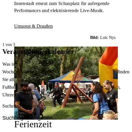
Innenstadt erneut zum Schauplatz für aufregende
Performances und elektrisierende Live-Musik.
Umsonst & Draußen
Bild:
Loïc Nys
1 von 3
Veranstaltungskalender
Was ist heute in Dortmund los? Welche Konzerte gibt es am
Wochenende? Im größten Veranstaltungskalender Dortmunds finden
Sie alle Events – von der Stadt- oder Museumsführung übers
Fußballspiel bis zum Flohmarkt. Sie können dabei nach Datum,
Uhrzeit, Ort oder Art der Veranstaltung auswählen. Viel Spaß!
Suche auf Webseite
Filter
Ferienzeit