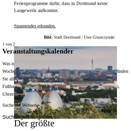
Ferienprogramme dafür, dass in Dortmund keine
Langeweile aufkommt.
Spannendes erkunden.
Bild:
Stadt Dortmund /
Uwe Gruszczynski
1 von 2
Veranstaltungskalender
Was ist heute in Dortmund los? Welche Konzerte gibt es am
Wochenende? Im größten Veranstaltungskalender Dortmunds finden
Sie alle Events – von der Stadt- oder Museumsführung übers
Fußballspiel bis zum Flohmarkt. Sie können dabei nach Datum,
Uhrzeit, Ort oder Art der Veranstaltung auswählen. Viel Spaß!
Suche auf Webseite
Filter
Der größte