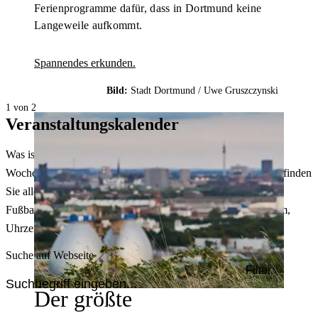
Ferienprogramme dafür, dass in Dortmund keine
Langeweile aufkommt.
Spannendes erkunden.
Bild:
Stadt Dortmund /
Uwe Gruszczynski
1 von 2
Veranstaltungskalender
Was ist heute in Dortmund los? Welche Konzerte gibt es am
Wochenende? Im größten Veranstaltungskalender Dortmunds finden
Sie alle Events – von der Stadt- oder Museumsführung übers
Fußballspiel bis zum Flohmarkt. Sie können dabei nach Datum,
Uhrzeit, Ort oder Art der Veranstaltung auswählen. Viel Spaß!
Suche auf Webseite
Filter
Der größte