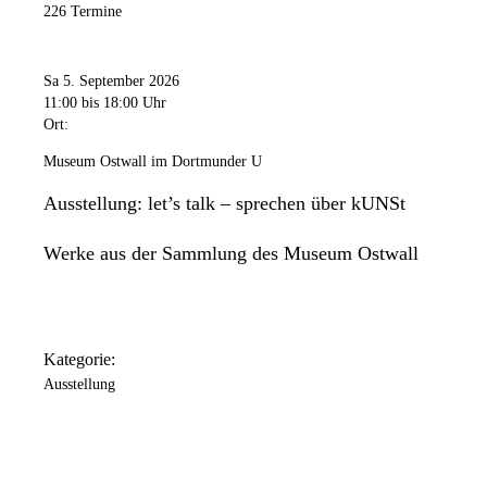
226 Termine
Freitag
11:00 Uhr
bis
20:00 Uhr
Samstag
Sa 5. September 2026
11:00 Uhr
bis
18:00 Uhr
11:00
bis 18:00 Uhr
Ort:
Sonntag
11:00 Uhr
bis
18:00 Uhr
Museum Ostwall im Dortmunder U
Das Dortmunder U ist an folgenden Tagen geschlossen: 24.
Ausstellung: let’s talk – sprechen über kUNSt
Dezember / 25. Dezember / 31. Dezember / 1. Januar.
Werke aus der Sammlung des Museum Ostwall
Kategorie:
Ausstellung