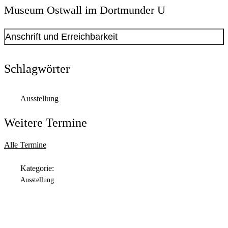
Museum Ostwall im Dortmunder U
Anschrift und Erreichbarkeit
Kontakt anzeigen
Anschrift
Schlagwörter
Leonie-Reygers-Terrasse
2
44137
Dortmund
Ausstellung
Öffnungszeiten
Weitere Termine
Montag
Geschlossen
Alle Termine
Dienstag
Kategorie:
11:00 Uhr
bis
18:00 Uhr
Ausstellung
Mittwoch
11:00 Uhr
bis
18:00 Uhr
Donnerstag
11:00 Uhr
bis
20:00 Uhr