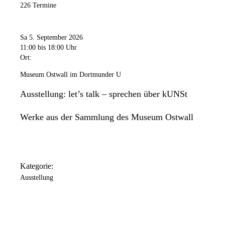
226 Termine
Freitag
11:00 Uhr
bis
20:00 Uhr
Samstag
Sa 5. September 2026
11:00 Uhr
bis
18:00 Uhr
11:00
bis 18:00 Uhr
Ort:
Sonntag
11:00 Uhr
bis
18:00 Uhr
Museum Ostwall im Dortmunder U
Das Dortmunder U ist an folgenden Tagen geschlossen: 24.
Ausstellung: let’s talk – sprechen über kUNSt
Dezember / 25. Dezember / 31. Dezember / 1. Januar.
Werke aus der Sammlung des Museum Ostwall
Kategorie:
Ausstellung