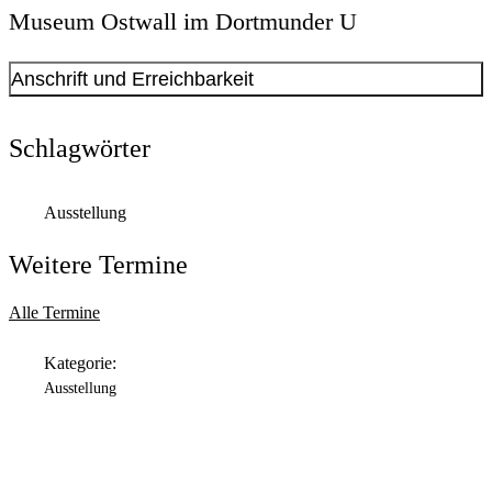
Museum Ostwall im Dortmunder U
Anschrift und Erreichbarkeit
Kontakt anzeigen
Anschrift
Schlagwörter
Leonie-Reygers-Terrasse
2
44137
Dortmund
Ausstellung
Öffnungszeiten
Weitere Termine
Montag
Geschlossen
Alle Termine
Dienstag
Kategorie:
11:00 Uhr
bis
18:00 Uhr
Ausstellung
Mittwoch
11:00 Uhr
bis
18:00 Uhr
Donnerstag
11:00 Uhr
bis
20:00 Uhr