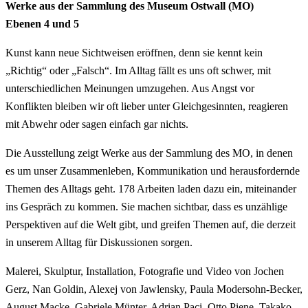
Werke aus der Sammlung des Museum Ostwall (MO)
Ebenen 4 und 5
Kunst kann neue Sichtweisen eröffnen, denn sie kennt kein
„Richtig“ oder „Falsch“. Im Alltag fällt es uns oft schwer, mit
unterschiedlichen Meinungen umzugehen. Aus Angst vor
Konflikten bleiben wir oft lieber unter Gleichgesinnten, reagieren
mit Abwehr oder sagen einfach gar nichts.
Die Ausstellung zeigt Werke aus der Sammlung des MO, in denen
es um unser Zusammenleben, Kommunikation und herausfordernde
Themen des Alltags geht. 178 Arbeiten laden dazu ein, miteinander
ins Gespräch zu kommen. Sie machen sichtbar, dass es unzählige
Perspektiven auf die Welt gibt, und greifen Themen auf, die derzeit
in unserem Alltag für Diskussionen sorgen.
Malerei, Skulptur, Installation, Fotografie und Video von Jochen
Gerz, Nan Goldin, Alexej von Jawlensky, Paula Modersohn-Becker,
August Macke, Gabriele Münter, Adrian Paci, Otto Piene, Takako