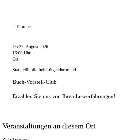
Mittwoch
10:00 Uhr
bis
12:00 Uhr
und
13:00 Uhr
bis
17:00 Uhr
Donnerstag
2 Termine
13:00 Uhr
bis
18:00 Uhr
Freitag
10:00 Uhr
bis
12:00 Uhr
und
13:00 Uhr
bis
17:00 Uhr
Do 27. August 2026
Samstag
16:00 Uhr
Ort:
Geschlossen
Sonntag
Stadtteilbibliothek Lütgendortmund
Geschlossen
Buch-Vorstell-Club
Erzählen Sie uns von Ihren Leseerfahrungen!
Veranstaltungen an diesem Ort
Alle Termine