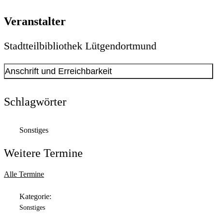
Veranstalter
Stadtteilbibliothek Lütgendortmund
Anschrift und Erreichbarkeit
Kontakt anzeigen
Anschrift
Schlagwörter
Volksgartenstraße
19
, (im Gebäude der Heinrich-Böll-
Gesamtschule)
Sonstiges
44388
Dortmund
Öffnungszeiten
Weitere Termine
Montag
Alle Termine
Geschlossen
Kategorie:
Dienstag
Sonstiges
10:00 Uhr
bis
12:00 Uhr
und
13:00 Uhr
bis
17:00 Uhr