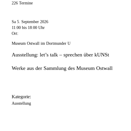
226 Termine
Freitag
11:00 Uhr
bis
20:00 Uhr
Samstag
Sa 5. September 2026
11:00 Uhr
bis
18:00 Uhr
11:00
bis 18:00 Uhr
Ort:
Sonntag
11:00 Uhr
bis
18:00 Uhr
Museum Ostwall im Dortmunder U
Das Dortmunder U ist an folgenden Tagen geschlossen: 24.
Ausstellung: let’s talk – sprechen über kUNSt
Dezember / 25. Dezember / 31. Dezember / 1. Januar.
Werke aus der Sammlung des Museum Ostwall
Kategorie:
Ausstellung