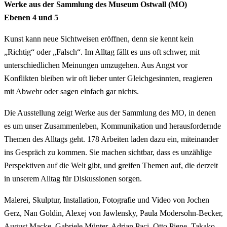
Werke aus der Sammlung des Museum Ostwall (MO)
Ebenen 4 und 5
Kunst kann neue Sichtweisen eröffnen, denn sie kennt kein
„Richtig“ oder „Falsch“. Im Alltag fällt es uns oft schwer, mit
unterschiedlichen Meinungen umzugehen. Aus Angst vor
Konflikten bleiben wir oft lieber unter Gleichgesinnten, reagieren
mit Abwehr oder sagen einfach gar nichts.
Die Ausstellung zeigt Werke aus der Sammlung des MO, in denen
es um unser Zusammenleben, Kommunikation und herausfordernde
Themen des Alltags geht. 178 Arbeiten laden dazu ein, miteinander
ins Gespräch zu kommen. Sie machen sichtbar, dass es unzählige
Perspektiven auf die Welt gibt, und greifen Themen auf, die derzeit
in unserem Alltag für Diskussionen sorgen.
Malerei, Skulptur, Installation, Fotografie und Video von Jochen
Gerz, Nan Goldin, Alexej von Jawlensky, Paula Modersohn-Becker,
August Macke, Gabriele Münter, Adrian Paci, Otto Piene, Takako