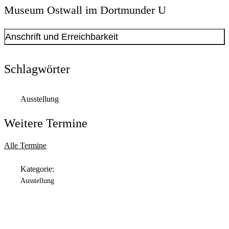
Museum Ostwall im Dortmunder U
Anschrift und Erreichbarkeit
Kontakt anzeigen
Anschrift
Schlagwörter
Leonie-Reygers-Terrasse
2
44137
Dortmund
Ausstellung
Öffnungszeiten
Weitere Termine
Montag
Geschlossen
Alle Termine
Dienstag
Kategorie:
11:00 Uhr
bis
18:00 Uhr
Ausstellung
Mittwoch
11:00 Uhr
bis
18:00 Uhr
Donnerstag
11:00 Uhr
bis
20:00 Uhr