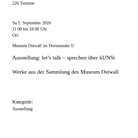
226 Termine
Freitag
11:00 Uhr
bis
20:00 Uhr
Samstag
Sa 5. September 2026
11:00 Uhr
bis
18:00 Uhr
11:00
bis 18:00 Uhr
Ort:
Sonntag
11:00 Uhr
bis
18:00 Uhr
Museum Ostwall im Dortmunder U
Das Dortmunder U ist an folgenden Tagen geschlossen: 24.
Ausstellung: let’s talk – sprechen über kUNSt
Dezember / 25. Dezember / 31. Dezember / 1. Januar.
Werke aus der Sammlung des Museum Ostwall
Kategorie:
Ausstellung