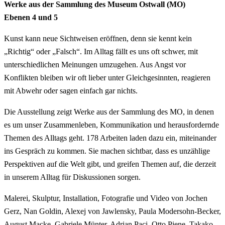
Werke aus der Sammlung des Museum Ostwall (MO)
Ebenen 4 und 5
Kunst kann neue Sichtweisen eröffnen, denn sie kennt kein
„Richtig“ oder „Falsch“. Im Alltag fällt es uns oft schwer, mit
unterschiedlichen Meinungen umzugehen. Aus Angst vor
Konflikten bleiben wir oft lieber unter Gleichgesinnten, reagieren
mit Abwehr oder sagen einfach gar nichts.
Die Ausstellung zeigt Werke aus der Sammlung des MO, in denen
es um unser Zusammenleben, Kommunikation und herausfordernde
Themen des Alltags geht. 178 Arbeiten laden dazu ein, miteinander
ins Gespräch zu kommen. Sie machen sichtbar, dass es unzählige
Perspektiven auf die Welt gibt, und greifen Themen auf, die derzeit
in unserem Alltag für Diskussionen sorgen.
Malerei, Skulptur, Installation, Fotografie und Video von Jochen
Gerz, Nan Goldin, Alexej von Jawlensky, Paula Modersohn-Becker,
August Macke, Gabriele Münter, Adrian Paci, Otto Piene, Takako