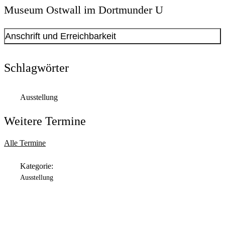
Museum Ostwall im Dortmunder U
Anschrift und Erreichbarkeit
Kontakt anzeigen
Anschrift
Schlagwörter
Leonie-Reygers-Terrasse
2
44137
Dortmund
Ausstellung
Öffnungszeiten
Weitere Termine
Montag
Geschlossen
Alle Termine
Dienstag
Kategorie:
11:00 Uhr
bis
18:00 Uhr
Ausstellung
Mittwoch
11:00 Uhr
bis
18:00 Uhr
Donnerstag
11:00 Uhr
bis
20:00 Uhr