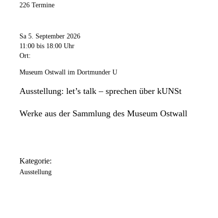
226 Termine
Freitag
11:00 Uhr
bis
20:00 Uhr
Samstag
Sa 5. September 2026
11:00 Uhr
bis
18:00 Uhr
11:00
bis 18:00 Uhr
Ort:
Sonntag
11:00 Uhr
bis
18:00 Uhr
Museum Ostwall im Dortmunder U
Das Dortmunder U ist an folgenden Tagen geschlossen: 24.
Ausstellung: let’s talk – sprechen über kUNSt
Dezember / 25. Dezember / 31. Dezember / 1. Januar.
Werke aus der Sammlung des Museum Ostwall
Kategorie:
Ausstellung