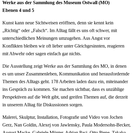
Werke aus der Sammlung des Museum Ostwall (MO)
Ebenen 4 und 5
Kunst kann neue Sichtweisen eröffnen, denn sie kennt kein
„Richtig“ oder „Falsch“. Im Alltag fällt es uns oft schwer, mit
unterschiedlichen Meinungen umzugehen. Aus Angst vor
Konflikten bleiben wir oft lieber unter Gleichgesinnten, reagieren
mit Abwehr oder sagen einfach gar nichts.
Die Ausstellung zeigt Werke aus der Sammlung des MO, in denen
es um unser Zusammenleben, Kommunikation und herausfordernde
Themen des Alltags geht. 178 Arbeiten laden dazu ein, miteinander
ins Gespräch zu kommen. Sie machen sichtbar, dass es unzählige
Perspektiven auf die Welt gibt, und greifen Themen auf, die derzeit
in unserem Alltag für Diskussionen sorgen.
Malerei, Skulptur, Installation, Fotografie und Video von Jochen
Gerz, Nan Goldin, Alexej von Jawlensky, Paula Modersohn-Becker,
August Macke, Gabriele Münter, Adrian Paci, Otto Piene, Takako