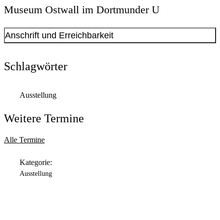
Museum Ostwall im Dortmunder U
Anschrift und Erreichbarkeit
Kontakt anzeigen
Anschrift
Schlagwörter
Leonie-Reygers-Terrasse
2
44137
Dortmund
Ausstellung
Öffnungszeiten
Weitere Termine
Montag
Geschlossen
Alle Termine
Dienstag
Kategorie:
11:00 Uhr
bis
18:00 Uhr
Ausstellung
Mittwoch
11:00 Uhr
bis
18:00 Uhr
Donnerstag
11:00 Uhr
bis
20:00 Uhr