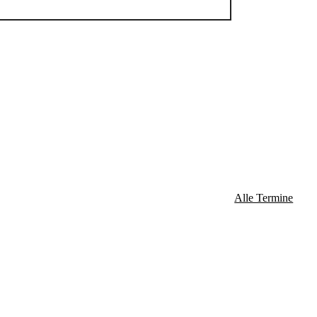
Alle Termine
ossen: 24. Dezember / 25. Dezember