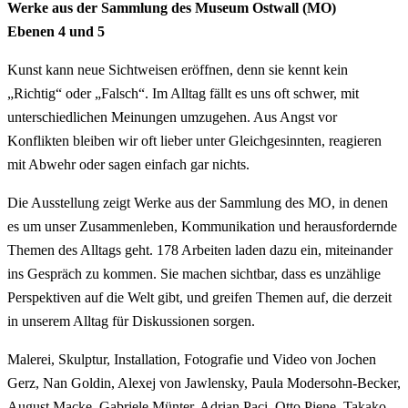
Werke aus der Sammlung des Museum Ostwall (MO)
Ebenen 4 und 5
Kunst kann neue Sichtweisen eröffnen, denn sie kennt kein
„Richtig“ oder „Falsch“. Im Alltag fällt es uns oft schwer, mit
unterschiedlichen Meinungen umzugehen. Aus Angst vor
Konflikten bleiben wir oft lieber unter Gleichgesinnten, reagieren
mit Abwehr oder sagen einfach gar nichts.
Die Ausstellung zeigt Werke aus der Sammlung des MO, in denen
es um unser Zusammenleben, Kommunikation und herausfordernde
Themen des Alltags geht. 178 Arbeiten laden dazu ein, miteinander
ins Gespräch zu kommen. Sie machen sichtbar, dass es unzählige
Perspektiven auf die Welt gibt, und greifen Themen auf, die derzeit
in unserem Alltag für Diskussionen sorgen.
Malerei, Skulptur, Installation, Fotografie und Video von Jochen
Gerz, Nan Goldin, Alexej von Jawlensky, Paula Modersohn-Becker,
August Macke, Gabriele Münter, Adrian Paci, Otto Piene, Takako