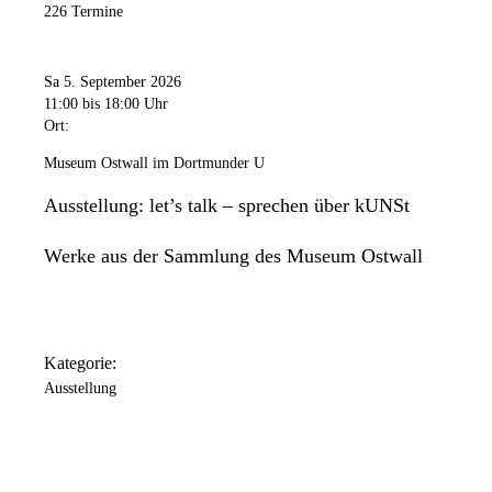
226 Termine
Freitag
11:00 Uhr
bis
20:00 Uhr
Samstag
Sa 5. September 2026
11:00 Uhr
bis
18:00 Uhr
11:00
bis 18:00 Uhr
Ort:
Sonntag
11:00 Uhr
bis
18:00 Uhr
Museum Ostwall im Dortmunder U
Das Dortmunder U ist an folgenden Tagen geschlossen: 24.
Ausstellung: let’s talk – sprechen über kUNSt
Dezember / 25. Dezember / 31. Dezember / 1. Januar.
Werke aus der Sammlung des Museum Ostwall
Kategorie:
Ausstellung