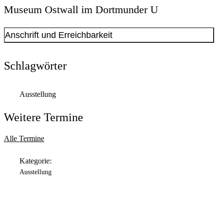
Museum Ostwall im Dortmunder U
Anschrift und Erreichbarkeit
Kontakt anzeigen
Anschrift
Schlagwörter
Leonie-Reygers-Terrasse
2
44137
Dortmund
Ausstellung
Öffnungszeiten
Weitere Termine
Montag
Geschlossen
Alle Termine
Dienstag
Kategorie:
11:00 Uhr
bis
18:00 Uhr
Ausstellung
Mittwoch
11:00 Uhr
bis
18:00 Uhr
Donnerstag
11:00 Uhr
bis
20:00 Uhr