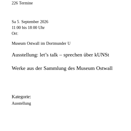
226 Termine
Freitag
11:00 Uhr
bis
20:00 Uhr
Samstag
Sa 5. September 2026
11:00 Uhr
bis
18:00 Uhr
11:00
bis 18:00 Uhr
Ort:
Sonntag
11:00 Uhr
bis
18:00 Uhr
Museum Ostwall im Dortmunder U
Das Dortmunder U ist an folgenden Tagen geschlossen: 24.
Ausstellung: let’s talk – sprechen über kUNSt
Dezember / 25. Dezember / 31. Dezember / 1. Januar.
Werke aus der Sammlung des Museum Ostwall
Kategorie:
Ausstellung