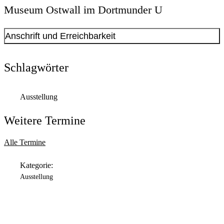
Museum Ostwall im Dortmunder U
Anschrift und Erreichbarkeit
Kontakt anzeigen
Anschrift
Schlagwörter
Leonie-Reygers-Terrasse
2
44137
Dortmund
Ausstellung
Öffnungszeiten
Weitere Termine
Montag
Geschlossen
Alle Termine
Dienstag
Kategorie:
11:00 Uhr
bis
18:00 Uhr
Ausstellung
Mittwoch
11:00 Uhr
bis
18:00 Uhr
Donnerstag
11:00 Uhr
bis
20:00 Uhr