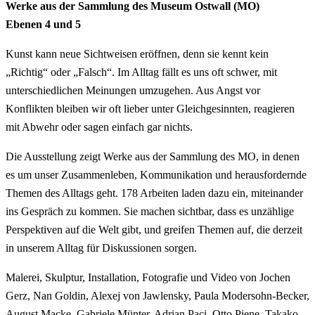
Werke aus der Sammlung des Museum Ostwall (MO)
Ebenen 4 und 5
Kunst kann neue Sichtweisen eröffnen, denn sie kennt kein
„Richtig“ oder „Falsch“. Im Alltag fällt es uns oft schwer, mit
unterschiedlichen Meinungen umzugehen. Aus Angst vor
Konflikten bleiben wir oft lieber unter Gleichgesinnten, reagieren
mit Abwehr oder sagen einfach gar nichts.
Die Ausstellung zeigt Werke aus der Sammlung des MO, in denen
es um unser Zusammenleben, Kommunikation und herausfordernde
Themen des Alltags geht. 178 Arbeiten laden dazu ein, miteinander
ins Gespräch zu kommen. Sie machen sichtbar, dass es unzählige
Perspektiven auf die Welt gibt, und greifen Themen auf, die derzeit
in unserem Alltag für Diskussionen sorgen.
Malerei, Skulptur, Installation, Fotografie und Video von Jochen
Gerz, Nan Goldin, Alexej von Jawlensky, Paula Modersohn-Becker,
August Macke, Gabriele Münter, Adrian Paci, Otto Piene, Takako