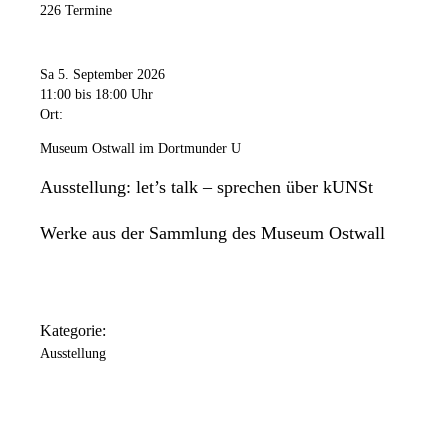
226 Termine
Freitag
11:00 Uhr
bis
20:00 Uhr
Samstag
Sa 5. September 2026
11:00 Uhr
bis
18:00 Uhr
11:00
bis 18:00 Uhr
Ort:
Sonntag
11:00 Uhr
bis
18:00 Uhr
Museum Ostwall im Dortmunder U
Das Dortmunder U ist an folgenden Tagen geschlossen: 24.
Ausstellung: let’s talk – sprechen über kUNSt
Dezember / 25. Dezember / 31. Dezember / 1. Januar.
Werke aus der Sammlung des Museum Ostwall
Kategorie:
Ausstellung