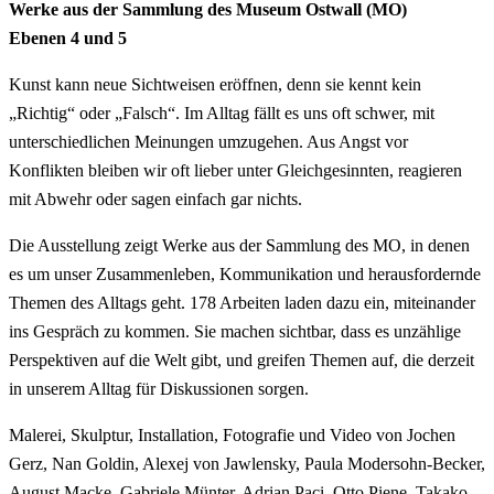
Werke aus der Sammlung des Museum Ostwall (MO)
Ebenen 4 und 5
Kunst kann neue Sichtweisen eröffnen, denn sie kennt kein
„Richtig“ oder „Falsch“. Im Alltag fällt es uns oft schwer, mit
unterschiedlichen Meinungen umzugehen. Aus Angst vor
Konflikten bleiben wir oft lieber unter Gleichgesinnten, reagieren
mit Abwehr oder sagen einfach gar nichts.
Die Ausstellung zeigt Werke aus der Sammlung des MO, in denen
es um unser Zusammenleben, Kommunikation und herausfordernde
Themen des Alltags geht. 178 Arbeiten laden dazu ein, miteinander
ins Gespräch zu kommen. Sie machen sichtbar, dass es unzählige
Perspektiven auf die Welt gibt, und greifen Themen auf, die derzeit
in unserem Alltag für Diskussionen sorgen.
Malerei, Skulptur, Installation, Fotografie und Video von Jochen
Gerz, Nan Goldin, Alexej von Jawlensky, Paula Modersohn-Becker,
August Macke, Gabriele Münter, Adrian Paci, Otto Piene, Takako