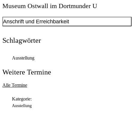
Museum Ostwall im Dortmunder U
Anschrift und Erreichbarkeit
Kontakt anzeigen
Anschrift
Schlagwörter
Leonie-Reygers-Terrasse
2
44137
Dortmund
Ausstellung
Öffnungszeiten
Weitere Termine
Montag
Geschlossen
Alle Termine
Dienstag
Kategorie:
11:00 Uhr
bis
18:00 Uhr
Ausstellung
Mittwoch
11:00 Uhr
bis
18:00 Uhr
Donnerstag
11:00 Uhr
bis
20:00 Uhr