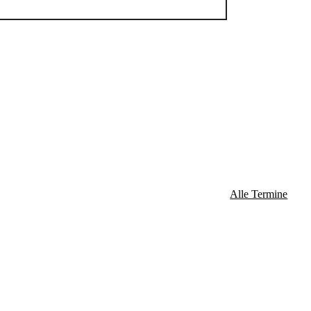
Alle Termine
ossen: 24. Dezember / 25. Dezember