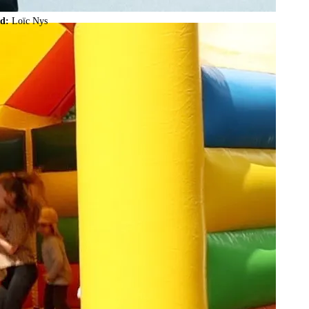
ld:
Loïc Nys