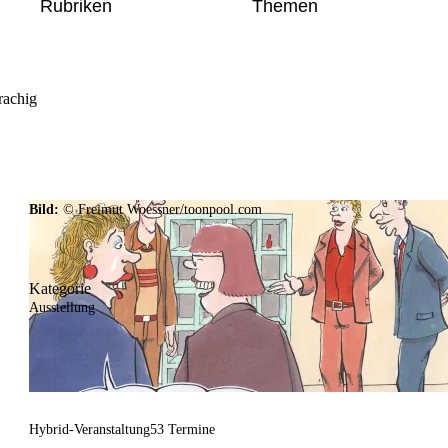
Rubriken
Themen
rachig
Bild:
© Freimut Woessner/toonpool.com
Kategorie
Ausstellung
Hybrid-Veranstaltung
53 Termine