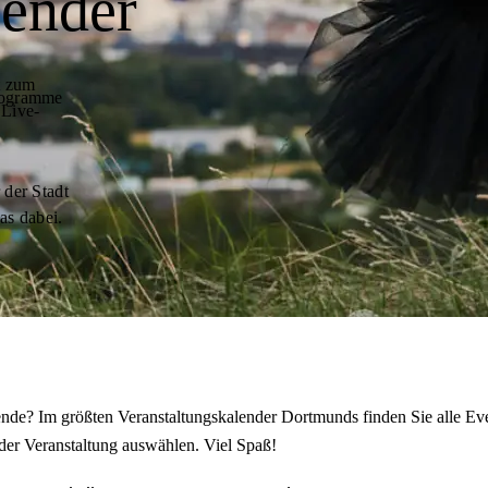
lender
t zum
programme
 Live-
 der Stadt
as dabei.
de? Im größten Veranstaltungskalender Dortmunds finden Sie alle Eve
der Veranstaltung auswählen. Viel Spaß!