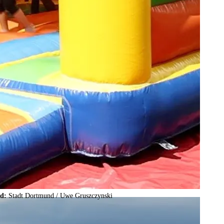
ld:
Stadt Dortmund /
Uwe Gruszczynski