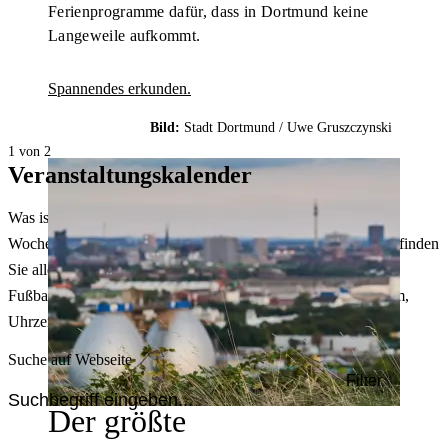
Ferienprogramme dafür, dass in Dortmund keine
Langeweile aufkommt.
Spannendes erkunden.
Bild:
Stadt Dortmund /
Uwe Gruszczynski
1 von 2
Veranstaltungskalender
Was ist heute in Dortmund los? Welche Konzerte gibt es am
Wochenende? Im größten Veranstaltungskalender Dortmunds finden
Sie alle Events – von der Stadt- oder Museumsführung übers
Fußballspiel bis zum Flohmarkt. Sie können dabei nach Datum,
Uhrzeit, Ort oder Art der Veranstaltung auswählen. Viel Spaß!
Suche auf Webseite
Filter
Der größte